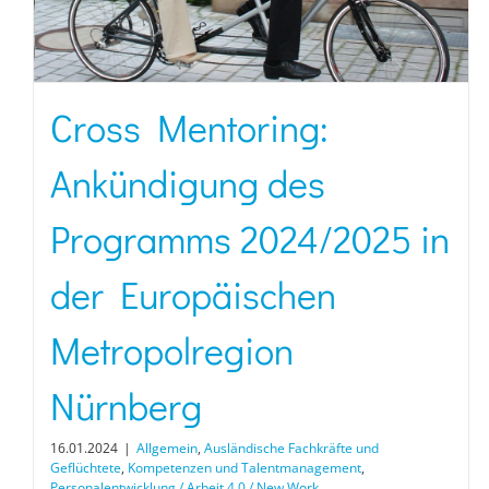
Cross Mentoring:
Ankündigung des
Programms 2024/2025 in
der Europäischen
Metropolregion
Nürnberg
16.01.2024
|
Allgemein
,
Ausländische Fachkräfte und
Geflüchtete
,
Kompetenzen und Talentmanagement
,
Personalentwicklung / Arbeit 4.0 / New Work