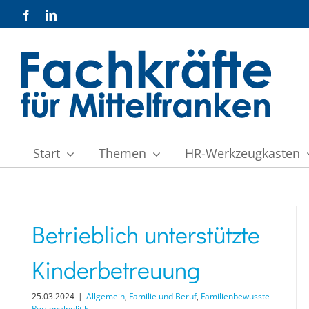
Zum
Facebook
LinkedIn
Inhalt
springen
Start
Themen
HR-Werkzeugkasten
Betrieblich unterstützte
Kinderbetreuung
25.03.2024
|
Allgemein
,
Familie und Beruf
,
Familienbewusste
Personalpolitik