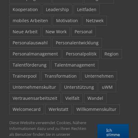
Kooperation
Leadership
Leitfaden
mobiles Arbeiten
Motivation
Netzwek
Neue Arbeit
New Work
Personal
Personalauswahl
Personalentwicklung
Personalmanagement
Personalpolitik
Region
Talentförderung
Talentmanagement
Trainerpool
Transformation
Unternehmen
Unternehmenskultur
Unterstützung
uWM
Vertrauensarbeitszeit
Vielfalt
Wandel
Welcomecard
Werkstatt
Willkommenskultur
Willkommenspaket
Work-Life-Balance
Zukunft
Diese Website verwendet Cookies. Nähere
Informationen dazu und zu Ihren Rechten
Ich
stimme
als Benutzer finden Sie in unserer