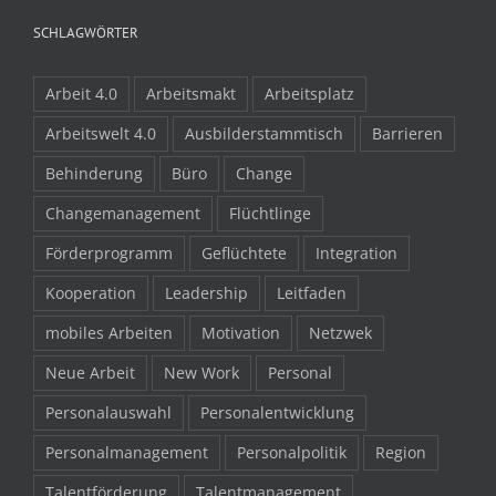
SCHLAGWÖRTER
Arbeit 4.0
Arbeitsmakt
Arbeitsplatz
Arbeitswelt 4.0
Ausbilderstammtisch
Barrieren
Behinderung
Büro
Change
Changemanagement
Flüchtlinge
Förderprogramm
Geflüchtete
Integration
Kooperation
Leadership
Leitfaden
mobiles Arbeiten
Motivation
Netzwek
Neue Arbeit
New Work
Personal
Personalauswahl
Personalentwicklung
Personalmanagement
Personalpolitik
Region
Talentförderung
Talentmanagement