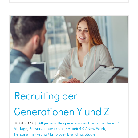
Recruiting der
Generationen Y und Z
20.01.2023
|
Allgemein
,
Beispiele aus der Praxis
,
Leitfaden /
Vorlage
,
Personalentwicklung / Arbeit 4.0 / New Work
,
Personalmarketing / Employer Branding
,
Studie