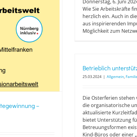
Donnerstag, 6. Juni 202
Wie Sie Arbeitskräfte f
herzlich ein. Auch in d
aus inspirierenden Im
Möglichkeit zum Netzwer
Betrieblich unterstü
25.03.2024
|
Allgemein
,
Famili
Die Osterferien stehen v
äftegewinnung –
die organisatorische un
aktualisierte Kurzleitf
bietet Unterstützung f
Betreuungsformen existi
Kind-Büros oder einer „