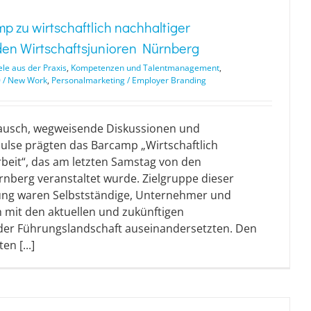
p zu wirtschaftlich nachhaltiger
den Wirtschaftsjunioren Nürnberg
ele aus der Praxis
,
Kompetenzen und Talentmanagement
,
0 / New Work
,
Personalmarketing / Employer Branding
tausch, wegweisende Diskussionen und
pulse prägten das Barcamp „Wirtschaftlich
beit“, das am letzten Samstag von den
rnberg veranstaltet wurde. Zielgruppe dieser
tung waren Selbstständige, Unternehmer und
h mit den aktuellen und zukünftigen
der Führungslandschaft auseinandersetzten. Den
n [...]