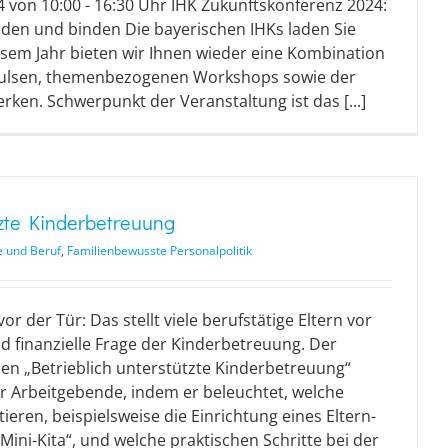
4 von 10:00 - 16:30 Uhr IHK Zukunftskonferenz 2024:
inden und binden Die bayerischen IHKs laden Sie
iesem Jahr bieten wir Ihnen wieder eine Kombination
pulsen, themenbezogenen Workshops sowie der
ken. Schwerpunkt der Veranstaltung ist das [...]
tzte Kinderbetreuung
e und Beruf
,
Familienbewusste Personalpolitik
or der Tür: Das stellt viele berufstätige Eltern vor
d finanzielle Frage der Kinderbetreuung. Der
aden „Betrieblich unterstützte Kinderbetreuung“
ür Arbeitgebende, indem er beleuchtet, welche
eren, beispielsweise die Einrichtung eines Eltern-
Mini-Kita“, und welche praktischen Schritte bei der