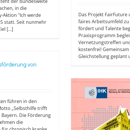
steht der bundesweite
achen, in die
Das Projekt FairFuture
ay-Aktion "Ich werde
faires Arbeitsumfeld zu
25 statt. Seit nunmehr
fördert und Talente beg
l [...]
Praxisprogramm begleit
Vernetzungstreffen und
kostenfrei! Gemeinsa
Gleichstellung geplant 
itsförderung von
ken führen in den
o „Selbsthilfe trifft
K Bayern. Die Förderung
nehmen die
 für chronisch kranke