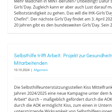
Mehr Mädchen in MINT-Berufen? Unbedingt! Dafür 
Girls'Day. Zugleich kann er aber auch Lust darauf m
Selbstständigkeit zu gehen. Das will die IHK-Girls'D
Chefin!". Der nächste Girls'Day findet am 3. April 20
20 Jahren gibt es den bundesweiten Girls'Day. Sein Zie
Selbsthilfe trifft Arbeit: Projekt zur Gesundhe
Mitarbeitenden
10.10.2024
|
Allgemein
Die Selbsthilfeunterstützungsstellen Kiss Mittelfran
Jahren 2024/2025 eine neue Kampagne unter dem Mott
Arbeit“ durch – maßgeblich gefördert durch die AO
durch die AOK ermöglicht Kiss, zum einen in Unter
unterstützende Wirksamkeit von Selbsthilfegruppen