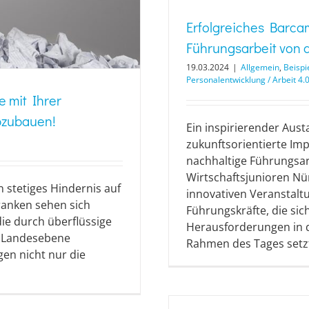
Erfolgreiches Barcam
Führungsarbeit von 
19.03.2024
|
Allgemein
,
Beispi
Personalentwicklung / Arbeit 4.
 mit Ihrer
bzubauen!
Ein inspirierender Aus
zukunftsorientierte Im
nachhaltige Führungsar
Wirtschaftsjunioren Nü
n stetiges Hindernis auf
innovativen Veranstal
franken sehen sich
Führungskräfte, die sic
ie durch überflüssige
Herausforderungen in 
d Landesebene
Rahmen des Tages setzte
en nicht nur die