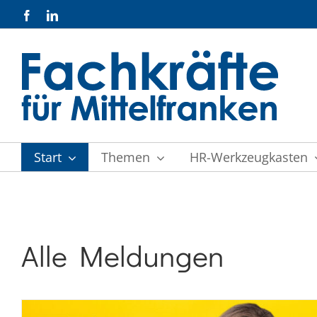
Zum
Facebook
LinkedIn
Inhalt
springen
Start
Themen
HR-Werkzeugkasten
Alle Meldungen