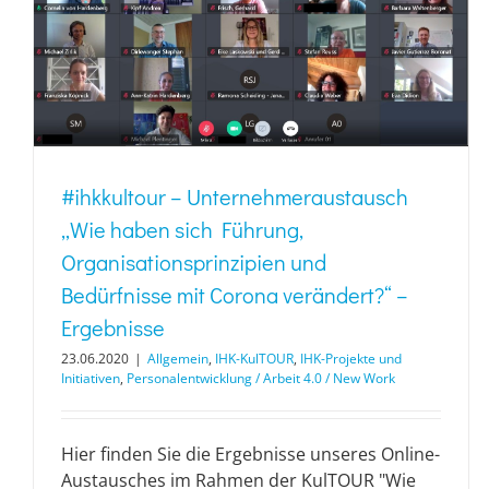
#ihkkultour – Unternehmeraustausch
„Wie haben sich Führung,
Organisationsprinzipien und
Bedürfnisse mit Corona verändert?“ –
Ergebnisse
23.06.2020
|
Allgemein
,
IHK-KulTOUR
,
IHK-Projekte und
Initiativen
,
Personalentwicklung / Arbeit 4.0 / New Work
Hier finden Sie die Ergebnisse unseres Online-
Austausches im Rahmen der KulTOUR "Wie