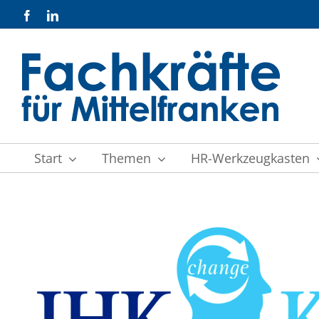
Zum
Facebook
LinkedIn
Inhalt
springen
Start
Themen
HR-Werkzeugkasten