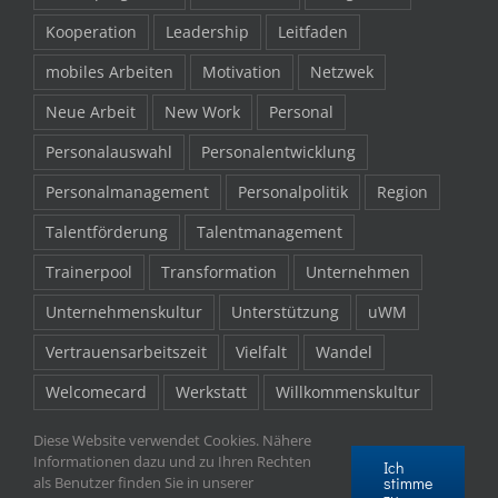
Kooperation
Leadership
Leitfaden
mobiles Arbeiten
Motivation
Netzwek
Neue Arbeit
New Work
Personal
Personalauswahl
Personalentwicklung
Personalmanagement
Personalpolitik
Region
Talentförderung
Talentmanagement
Trainerpool
Transformation
Unternehmen
Unternehmenskultur
Unterstützung
uWM
Vertrauensarbeitszeit
Vielfalt
Wandel
Welcomecard
Werkstatt
Willkommenskultur
Willkommenspaket
Work-Life-Balance
Zukunft
Diese Website verwendet Cookies. Nähere
Informationen dazu und zu Ihren Rechten
Ich
stimme
als Benutzer finden Sie in unserer