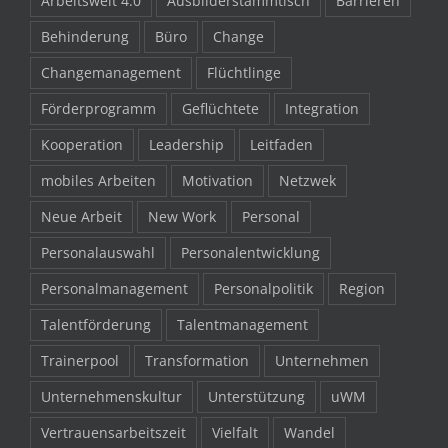
Arbeitswelt 4.0
Ausbilderstammtisch
Barrieren
Behinderung
Büro
Change
Changemanagement
Flüchtlinge
Förderprogramm
Geflüchtete
Integration
Kooperation
Leadership
Leitfaden
mobiles Arbeiten
Motivation
Netzwek
Neue Arbeit
New Work
Personal
Personalauswahl
Personalentwicklung
Personalmanagement
Personalpolitik
Region
Talentförderung
Talentmanagement
Trainerpool
Transformation
Unternehmen
Unternehmenskultur
Unterstützung
uWM
Vertrauensarbeitszeit
Vielfalt
Wandel