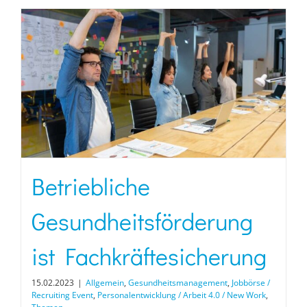
Betriebliche
Gesundheitsförderung
ist Fachkräftesicherung
15.02.2023
|
Allgemein
,
Gesundheitsmanagement
,
Jobbörse /
Recruiting Event
,
Personalentwicklung / Arbeit 4.0 / New Work
,