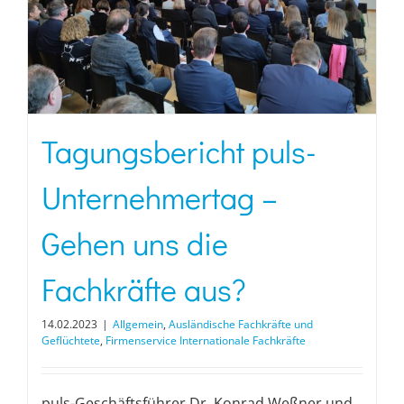
Tagungsbericht puls-
Unternehmertag –
Gehen uns die
Fachkräfte aus?
14.02.2023
|
Allgemein
,
Ausländische Fachkräfte und
Geflüchtete
,
Firmenservice Internationale Fachkräfte
puls-Geschäftsführer Dr. Konrad Weßner und