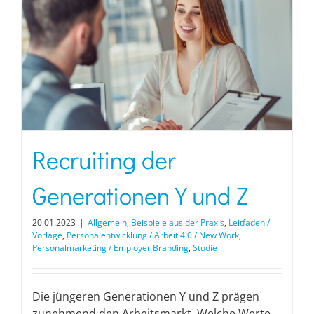
Recruiting der
Generationen Y und Z
20.01.2023
|
Allgemein
,
Beispiele aus der Praxis
,
Leitfaden /
Vorlage
,
Personalentwicklung / Arbeit 4.0 / New Work
,
Personalmarketing / Employer Branding
,
Studie
Die jüngeren Generationen Y und Z prägen
zunehmend den Arbeitsmarkt. Welche Werte