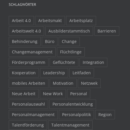
SCHLAGWÖRTER
Arbeit 4.0
Arbeitsmakt
Arbeitsplatz
Arbeitswelt 4.0
Ausbilderstammtisch
Barrieren
Behinderung
Büro
Change
Changemanagement
Flüchtlinge
Förderprogramm
Geflüchtete
Integration
Kooperation
Leadership
Leitfaden
mobiles Arbeiten
Motivation
Netzwek
Neue Arbeit
New Work
Personal
Personalauswahl
Personalentwicklung
Personalmanagement
Personalpolitik
Region
Talentförderung
Talentmanagement