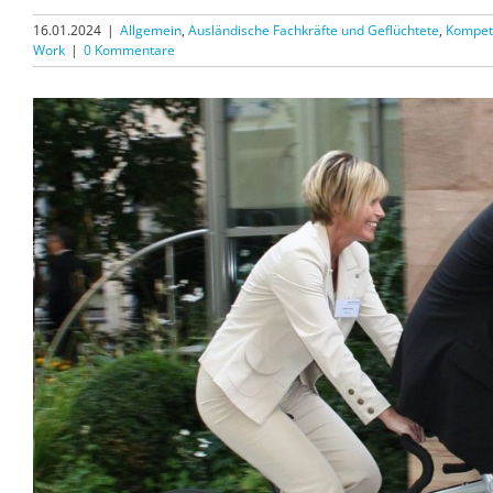
16.01.2024
|
Allgemein
,
Ausländische Fachkräfte und Geflüchtete
,
Kompet
Work
|
0 Kommentare
Zeige
grösseres
Bild