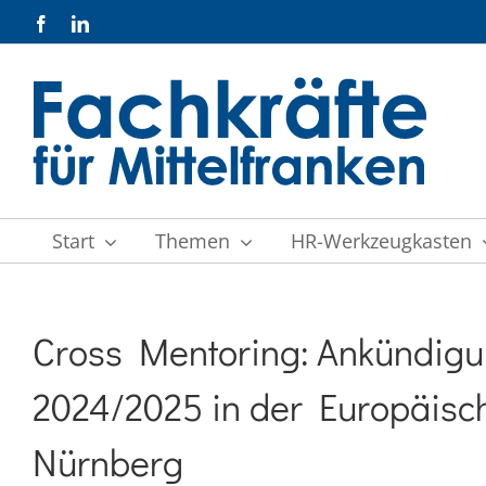
Zum
Facebook
LinkedIn
Inhalt
springen
Start
Themen
HR-Werkzeugkasten
Cross Mentoring: Ankündig
2024/2025 in der Europäisc
Nürnberg