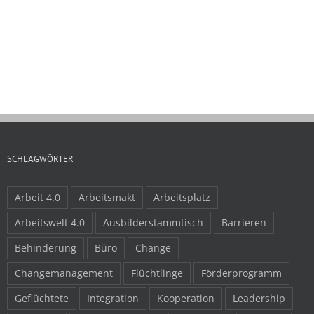
Chefin!“
Wie Sie Arbeits
und binden
30.04.2024
16.04.2024
SCHLAGWÖRTER
Arbeit 4.0
Arbeitsmakt
Arbeitsplatz
Arbeitswelt 4.0
Ausbilderstammtisch
Barrieren
Behinderung
Büro
Change
Changemanagement
Flüchtlinge
Förderprogramm
Geflüchtete
Integration
Kooperation
Leadership