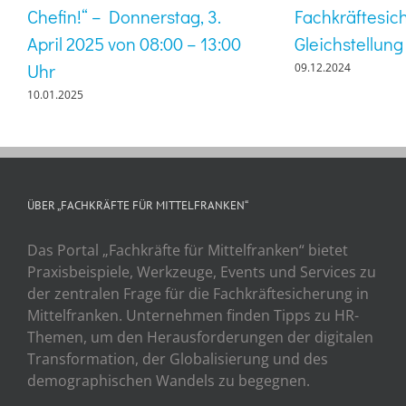
Chefin!“ – Donnerstag, 3.
Fachkräftesic
April 2025 von 08:00 – 13:00
Gleichstellung
Uhr
09.12.2024
10.01.2025
ÜBER „FACHKRÄFTE FÜR MITTELFRANKEN“
Das Portal „Fachkräfte für Mittelfranken“ bietet
Praxisbeispiele, Werkzeuge, Events und Services zu
der zentralen Frage für die Fachkräftesicherung in
Mittelfranken. Unternehmen finden Tipps zu HR-
Themen, um den Herausforderungen der digitalen
Transformation, der Globalisierung und des
demographischen Wandels zu begegnen.