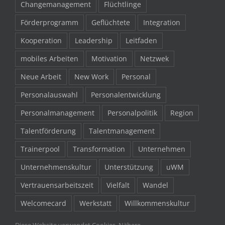
Changemanagement
Flüchtlinge
Förderprogramm
Geflüchtete
Integration
Kooperation
Leadership
Leitfaden
mobiles Arbeiten
Motivation
Netzwek
Neue Arbeit
New Work
Personal
Personalauswahl
Personalentwicklung
Personalmanagement
Personalpolitik
Region
Talentförderung
Talentmanagement
Trainerpool
Transformation
Unternehmen
Unternehmenskultur
Unterstützung
uWM
Vertrauensarbeitszeit
Vielfalt
Wandel
Welcomecard
Werkstatt
Willkommenskultur
Willkommenspaket
Work-Life-Balance
Zukunft