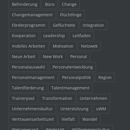
Behinderung
Büro
Change
Changemanagement
Flüchtlinge
Förderprogramm
Geflüchtete
Integration
Kooperation
Leadership
Leitfaden
mobiles Arbeiten
Motivation
Netzwek
Neue Arbeit
New Work
Personal
Personalauswahl
Personalentwicklung
Personalmanagement
Personalpolitik
Region
Talentförderung
Talentmanagement
Trainerpool
Transformation
Unternehmen
Unternehmenskultur
Unterstützung
uWM
Vertrauensarbeitszeit
Vielfalt
Wandel
Welcomecard
Werkstatt
Willkommenskultur