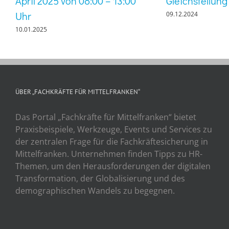
April 2025 von 08:00 – 13:00
Gleichstellung
Uhr
09.12.2024
10.01.2025
ÜBER „FACHKRÄFTE FÜR MITTELFRANKEN“
Das Portal „Fachkräfte für Mittelfranken“ bietet
Praxisbeispiele, Werkzeuge, Events und Services zu
der zentralen Frage für die Fachkräftesicherung in
Mittelfranken. Unternehmen finden Tipps zu HR-
Themen, um den Herausforderungen der digitalen
Transformation, der Globalisierung und des
demographischen Wandels zu begegnen.