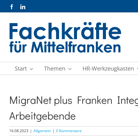
Zum
Facebook
LinkedIn
Inhalt
springen
Start
Themen
HR-Werkzeugkasten
MigraNet plus Franken Inte
Arbeitgebende
16.08.2023
|
Allgemein
|
0 Kommentare