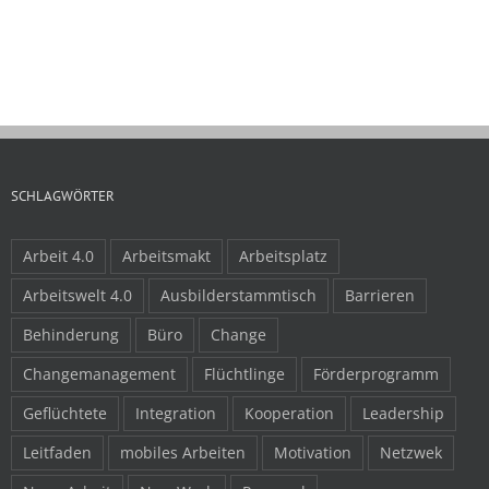
und binden
16.04.2024
SCHLAGWÖRTER
Arbeit 4.0
Arbeitsmakt
Arbeitsplatz
Arbeitswelt 4.0
Ausbilderstammtisch
Barrieren
Behinderung
Büro
Change
Changemanagement
Flüchtlinge
Förderprogramm
Geflüchtete
Integration
Kooperation
Leadership
Leitfaden
mobiles Arbeiten
Motivation
Netzwek