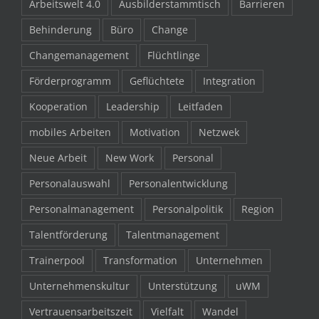
Arbeitswelt 4.0
Ausbilderstammtisch
Barrieren
Behinderung
Büro
Change
Changemanagement
Flüchtlinge
Förderprogramm
Geflüchtete
Integration
Kooperation
Leadership
Leitfaden
mobiles Arbeiten
Motivation
Netzwek
Neue Arbeit
New Work
Personal
Personalauswahl
Personalentwicklung
Personalmanagement
Personalpolitik
Region
Talentförderung
Talentmanagement
Trainerpool
Transformation
Unternehmen
Unternehmenskultur
Unterstützung
uWM
Vertrauensarbeitszeit
Vielfalt
Wandel