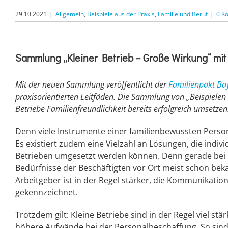
29.10.2021
|
Allgemein
,
Beispiele aus der Praxis
,
Familie und Beruf
|
0 K
Sammlung „Kleiner Betrieb – Große Wirkung“ mit B
Mit der neuen Sammlung veröffentlicht der
Familienpakt Ba
praxisorientierten Leitfäden. Die Sammlung von „Beispielen 
Betriebe Familienfreundlichkeit bereits erfolgreich umsetzen
Denn viele Instrumente einer familienbewussten Person
Es existiert zudem eine Vielzahl an Lösungen, die indiv
Betrieben umgesetzt werden können. Denn gerade bei k
Bedürfnisse der Beschäftigten vor Ort meist schon bek
Arbeitgeber ist in der Regel stärker, die Kommunikati
gekennzeichnet.
Trotzdem gilt: Kleine Betriebe sind in der Regel viel s
höhere Aufwände bei der Personalbeschaffung. So sind 