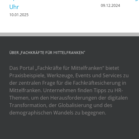
Uhr
09.12.2024
10.01.2025
ÜBER „FACHKRÄFTE FÜR MITTELFRANKEN“
Das Portal „Fachkräfte für Mittelfranken“ bietet
Praxisbeispiele, Werkzeuge, Events und Services zu
der zentralen Frage für die Fachkräftesicherung in
Mittelfranken. Unternehmen finden Tipps zu HR-
Themen, um den Herausforderungen der digitalen
Transformation, der Globalisierung und des
demographischen Wandels zu begegnen.