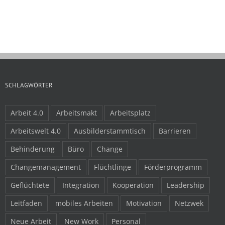
16.04.2024
SCHLAGWÖRTER
Arbeit 4.0
Arbeitsmakt
Arbeitsplatz
Arbeitswelt 4.0
Ausbilderstammtisch
Barrieren
Behinderung
Büro
Change
Changemanagement
Flüchtlinge
Förderprogramm
Geflüchtete
Integration
Kooperation
Leadership
Leitfaden
mobiles Arbeiten
Motivation
Netzwek
Neue Arbeit
New Work
Personal