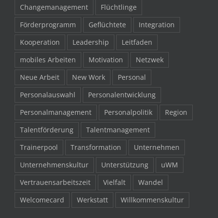
Changemanagement
Flüchtlinge
Förderprogramm
Geflüchtete
Integration
Kooperation
Leadership
Leitfaden
mobiles Arbeiten
Motivation
Netzwek
Neue Arbeit
New Work
Personal
Personalauswahl
Personalentwicklung
Personalmanagement
Personalpolitik
Region
Talentförderung
Talentmanagement
Trainerpool
Transformation
Unternehmen
Unternehmenskultur
Unterstützung
uWM
Vertrauensarbeitszeit
Vielfalt
Wandel
Welcomecard
Werkstatt
Willkommenskultur
Willkommenspaket
Work-Life-Balance
Zukunft