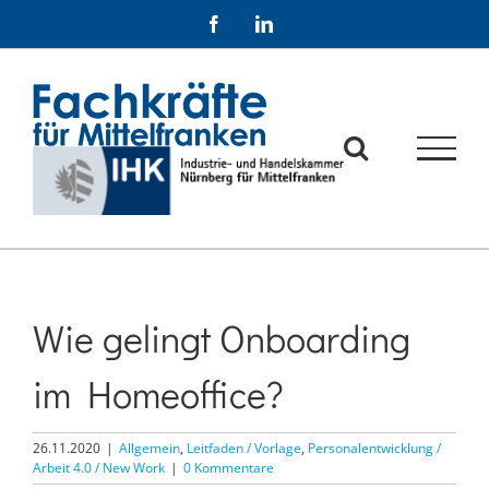
Zum
Facebook
LinkedIn
Inhalt
springen
Wie gelingt Onboarding
im Homeoffice?
26.11.2020
|
Allgemein
,
Leitfaden / Vorlage
,
Personalentwicklung /
Arbeit 4.0 / New Work
|
0 Kommentare