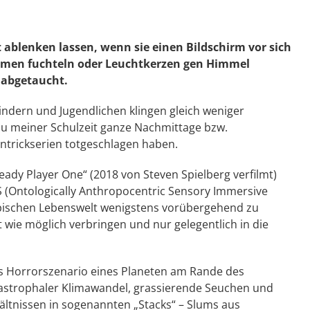
t ablenken lassen, wenn sie einen Bildschirm vor sich
Armen fuchteln oder Leuchtkerzen gen Himmel
 abgetaucht.
indern und Jugendlichen klingen gleich weniger
u meiner Schulzeit ganze Nachmittage bzw.
ntrickserien totgeschlagen haben.
eady Player One“ (2018 von Steven Spielberg verfilmt)
IS (Ontologically Anthropocentric Sensory Immersive
topischen Lebenswelt wenigstens vorübergehend zu
t wie möglich verbringen und nur gelegentlich in die
s Horrorszenario eines Planeten am Rande des
atastrophaler Klimawandel, grassierende Seuchen und
ltnissen in sogenannten „Stacks“ – Slums aus