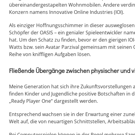
übereinandergestapelten Wohnmobilen. Andere verding
Konzern namens Innovative Online Industries (IOI).
Als einziger Hoffnungsschimmer in dieser ausweglosen 
Schöpfer der OASIS – ein genialer Spieleentwickler namen
hat. Um den Schatz zu finden, bevor er den gierigen IO
Watts bzw. sein Avatar Parzival gemeinsam mit seinen 
Reihe von kniffligen Aufgaben lösen.
Fließende Übergänge zwischen physischer und vir
Meine Generation hat sich ihre Zukunftsvorstellungen
finden Kinder und Jugendliche positive Botschaften in d
„Ready Player One“ dargestellt werden.
Entsprechend wachsen sie in der Erwartung einer zune
Welt auf, die von neuartigen Schnittstellen, Arbeitsabl
Bei Computerspielen können in der Regel mehrere Szena