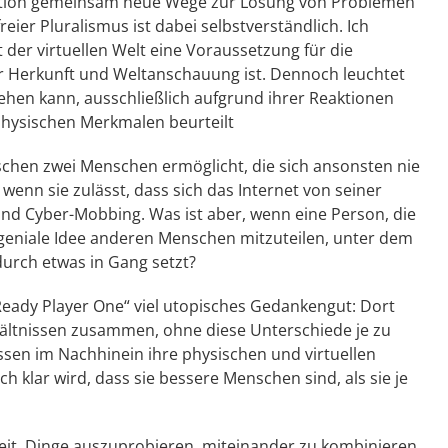
ation gemeinsam neue Wege zur Lösung von Problemen
ier Pluralismus ist dabei selbstverständlich. Ich
 der virtuellen Welt eine Voraussetzung für die
 Herkunft und Weltanschauung ist. Dennoch leuchtet
hen kann, ausschließlich aufgrund ihrer Reaktionen
physischen Merkmalen beurteilt
ischen zwei Menschen ermöglicht, die sich ansonsten nie
wenn sie zulässt, dass sich das Internet von seiner
und Cyber-Mobbing. Was ist aber, wenn eine Person, die
e geniale Idee anderen Menschen mitzuteilen, unter dem
urch etwas in Gang setzt?
Ready Player One“ viel utopisches Gedankengut: Dort
ältnissen zusammen, ohne diese Unterschiede je zu
en im Nachhinein ihre physischen und virtuellen
ch klar wird, dass sie bessere Menschen sind, als sie je
eit, Dinge auszuprobieren, miteinander zu kombinieren