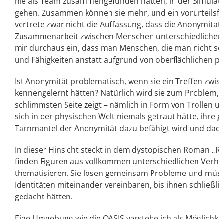
nie als Team zusammengefunden hätten, in der Simul
gehen. Zusammen können sie mehr, und ein vorurteilsfre
vertrete zwar nicht die Auffassung, dass die Anonymität
Zusammenarbeit zwischen Menschen unterschiedlicher
mir durchaus ein, dass man Menschen, die man nicht se
und Fähigkeiten anstatt aufgrund von oberflächlichen 
Ist Anonymität problematisch, wenn sie ein Treffen zw
kennengelernt hätten? Natürlich wird sie zum Problem, 
schlimmsten Seite zeigt – nämlich in Form von Trollen 
sich in der physischen Welt niemals getraut hätte, ihr
Tarnmantel der Anonymität dazu befähigt wird und dad
In dieser Hinsicht steckt in dem dystopischen Roman „
finden Figuren aus vollkommen unterschiedlichen Verh
thematisieren. Sie lösen gemeinsam Probleme und müss
Identitäten miteinander vereinbaren, bis ihnen schließli
gedacht hätten.
Eine Umgebung wie die OASIS verstehe ich als Möglichk