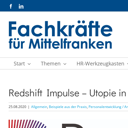
Zum
Facebook
LinkedIn
Inhalt
springen
Start
Themen
HR-Werkzeugkasten
Redshift Impulse – Utopie in
25.08.2020
|
Allgemein
,
Beispiele aus der Praxis
,
Personalentwicklung / Ar
Zeige