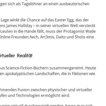
en sich als Tagelöhner an einen ausbeuterischen
Lage winkt die Chance auf das Easter Egg, das der
s James Halliday – in seiner virtuellen Welt versteckt
I-Leuten in die Hände fällt, muss der Protagonist Wade
Online-Freunden Aech, Art3mis, Daito und Shoto eine
tueller Realität
 aus Science-Fiction-Büchern zusammengereimt. Heute
en apokalyptischen Landschaften, die in Fiktionen wie
hmenden Fusion zwischen physischer und virtueller
äufen und Technologien ermöglicht wird.
rien virtuell durchgespielt werden, bevor man sich