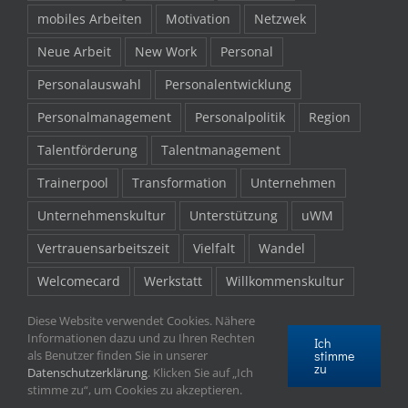
mobiles Arbeiten
Motivation
Netzwek
Neue Arbeit
New Work
Personal
Personalauswahl
Personalentwicklung
Personalmanagement
Personalpolitik
Region
Talentförderung
Talentmanagement
Trainerpool
Transformation
Unternehmen
Unternehmenskultur
Unterstützung
uWM
Vertrauensarbeitszeit
Vielfalt
Wandel
Welcomecard
Werkstatt
Willkommenskultur
Willkommenspaket
Work-Life-Balance
Zukunft
Diese Website verwendet Cookies. Nähere
Informationen dazu und zu Ihren Rechten
Ich
stimme
als Benutzer finden Sie in unserer
zu
Datenschutzerklärung
. Klicken Sie auf „Ich
stimme zu“, um Cookies zu akzeptieren.