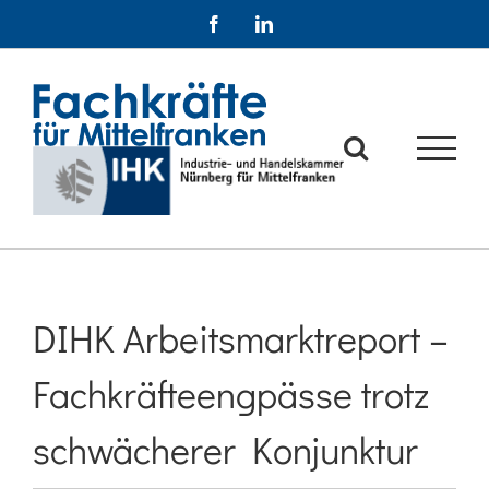
Zum
Facebook
LinkedIn
Inhalt
springen
DIHK Arbeitsmarktreport –
Fachkräfteengpässe trotz
schwächerer Konjunktur