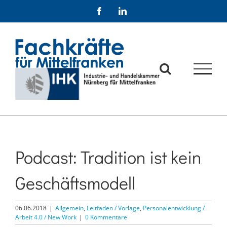
Zum
Facebook
LinkedIn
Inhalt
springen
Podcast: Tradition ist kein
Geschäftsmodell
06.06.2018
|
Allgemein
,
Leitfaden / Vorlage
,
Personalentwicklung /
Arbeit 4.0 / New Work
|
0 Kommentare