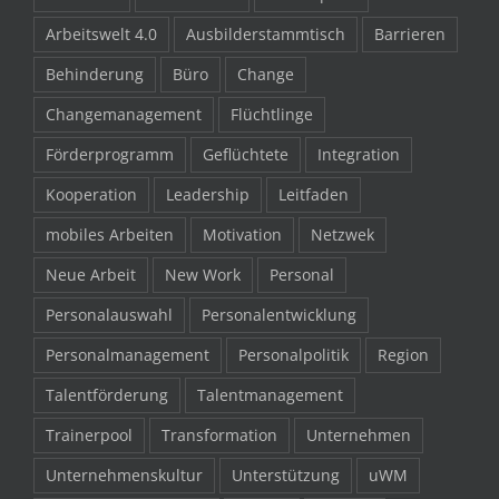
Arbeitswelt 4.0
Ausbilderstammtisch
Barrieren
Behinderung
Büro
Change
Changemanagement
Flüchtlinge
Förderprogramm
Geflüchtete
Integration
Kooperation
Leadership
Leitfaden
mobiles Arbeiten
Motivation
Netzwek
Neue Arbeit
New Work
Personal
Personalauswahl
Personalentwicklung
Personalmanagement
Personalpolitik
Region
Talentförderung
Talentmanagement
Trainerpool
Transformation
Unternehmen
Unternehmenskultur
Unterstützung
uWM