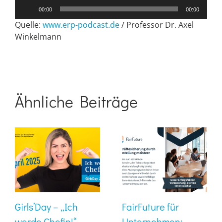
Audio-
00:00
00:00
Player
Quelle:
www.erp-podcast.de
/ Professor Dr. Axel
Winkelmann
Ähnliche Beiträge
Girls’Day – „Ich
FairFuture für
werde Chefin!“ –
Unternehmen: