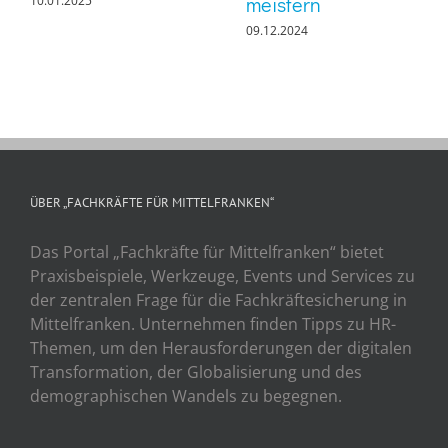
meistern
10.01.2025
09.12.2024
ÜBER „FACHKRÄFTE FÜR MITTELFRANKEN“
Das Portal „Fachkräfte für Mittelfranken“ bietet
Praxisbeispiele, Werkzeuge, Events und Services zu
der zentralen Frage für die Fachkräftesicherung in
Mittelfranken. Unternehmen finden Tipps zu HR-
Themen, um den Herausforderungen der digitalen
Transformation, der Globalisierung und des
demographischen Wandels zu begegnen.