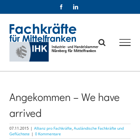
Zum
Facebook
LinkedIn
Inhalt
springen
Angekommen – We have
arrived
07.11.2015
|
Allianz pro Fachkräfte
,
Ausländische Fachkräfte und
Geflüchtete
|
0 Kommentare