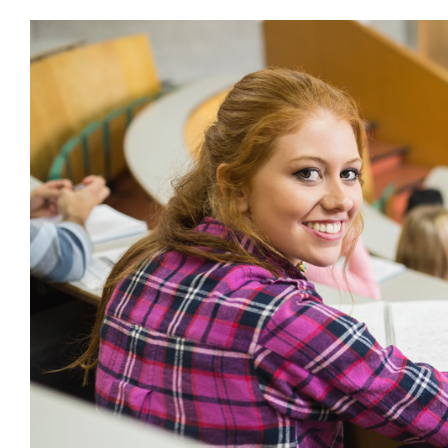
Zeige
grösseres
Bild