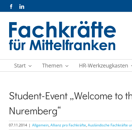
Zum
Facebook
LinkedIn
Inhalt
springen
Start
Themen
HR-Werkzeugkasten
Student-Event „Welcome to t
Nuremberg“
07.11.2014
|
Allgemein
,
Allianz pro Fachkräfte
,
Ausländische Fachkräfte u