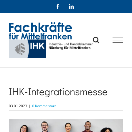
Zum
Facebook
LinkedIn
Inhalt
springen
IHK-Integrationsmesse
03.01.2023
|
0 Kommentare
Zeige
grösseres