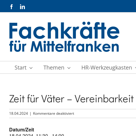
Zum
Facebook
LinkedIn
Inhalt
springen
Start
Themen
HR-Werkzeugkasten
Zeit für Väter – Vereinbarkei
für
18.04.2024
|
Kommentare deaktiviert
Zeit
für
Datum/Zeit
Väter
18.04.2024, 11:30 - 14:00
–