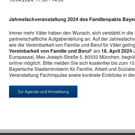
Vereinbarkeit
von
Familie
Jahresfachveranstaltung 2024 des Familienpakts Baye
und
Beruf
Immer mehr Väter haben den Wunsch, sich verstärkt in die 
partnerschaftliche Aufgabenteilung an. Auf der Jahresfach
wie die Vereinbarkeit von Familie und Beruf für Väter geli
Vereinbarkeit von Familie und Beruf
“ am
18. April 2024
u
Europasaal, Max-Joseph-Straße 5, 80333 München, begrüße
online möglich. Bitte melden Sie sich kostenfrei bis zum 
Bayerische Staatsministerin für Familie, Arbeit und Sozia
Veranstaltung Fachimpulse sowie konkrete Einblicke in d
Zur Agenda und Anmeldung