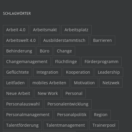
SCHLAGWÖRTER
Arbeit 4.0
Arbeitsmakt
Arbeitsplatz
Arbeitswelt 4.0
Ausbilderstammtisch
Barrieren
Behinderung
Büro
Change
Changemanagement
Flüchtlinge
Förderprogramm
Geflüchtete
Integration
Kooperation
Leadership
Leitfaden
mobiles Arbeiten
Motivation
Netzwek
Neue Arbeit
New Work
Personal
Personalauswahl
Personalentwicklung
Personalmanagement
Personalpolitik
Region
Talentförderung
Talentmanagement
Trainerpool