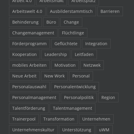
Arbeit 4.0
Arbeitsmakt
Arbeitsplatz
Arbeitswelt 4.0
Ausbilderstammtisch
Barrieren
Behinderung
Büro
Change
Changemanagement
Flüchtlinge
Förderprogramm
Geflüchtete
Integration
Kooperation
Leadership
Leitfaden
mobiles Arbeiten
Motivation
Netzwek
Neue Arbeit
New Work
Personal
Personalauswahl
Personalentwicklung
Personalmanagement
Personalpolitik
Region
Talentförderung
Talentmanagement
Trainerpool
Transformation
Unternehmen
Unternehmenskultur
Unterstützung
uWM