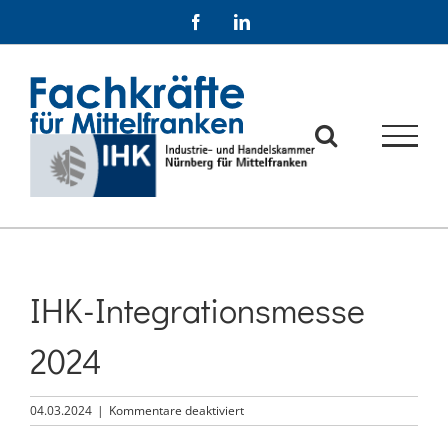
Zum
Facebook
LinkedIn
Inhalt
springen
IHK-Integrationsmesse
2024
für
04.03.2024
|
Kommentare deaktiviert
IHK-
Integrationsmesse