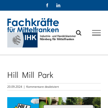
Zum
Facebook
LinkedIn
Inhalt
springen
Hill Mill Park
für
20.09.2024
|
Kommentare deaktiviert
Hill
Mill
Zeige
Park
grösseres