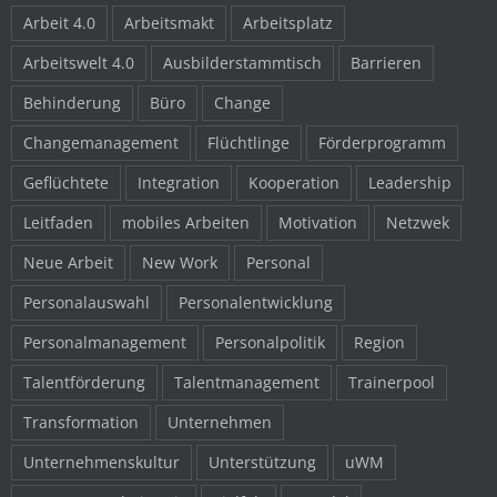
Arbeit 4.0
Arbeitsmakt
Arbeitsplatz
Arbeitswelt 4.0
Ausbilderstammtisch
Barrieren
Behinderung
Büro
Change
Changemanagement
Flüchtlinge
Förderprogramm
Geflüchtete
Integration
Kooperation
Leadership
Leitfaden
mobiles Arbeiten
Motivation
Netzwek
Neue Arbeit
New Work
Personal
Personalauswahl
Personalentwicklung
Personalmanagement
Personalpolitik
Region
Talentförderung
Talentmanagement
Trainerpool
Transformation
Unternehmen
Unternehmenskultur
Unterstützung
uWM