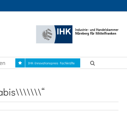
gen
IHK-Innovationspreis Fachkräfte
bis\\\\\\\“