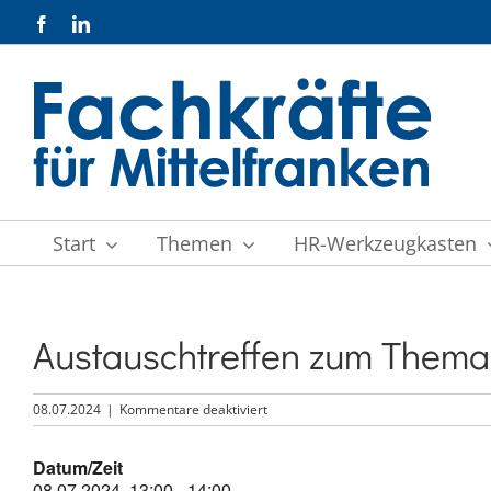
Zum
Facebook
LinkedIn
Inhalt
springen
Start
Themen
HR-Werkzeugkasten
Austauschtreffen zum Thema \
für
08.07.2024
|
Kommentare deaktiviert
Austauschtreffen
zum
Datum/Zeit
Thema
08.07.2024, 13:00 - 14:00
\\\\\\\“Arbeit