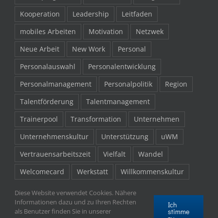
Kooperation
Leadership
Leitfaden
mobiles Arbeiten
Motivation
Netzwek
Neue Arbeit
New Work
Personal
Personalauswahl
Personalentwicklung
Personalmanagement
Personalpolitik
Region
Talentförderung
Talentmanagement
Trainerpool
Transformation
Unternehmen
Unternehmenskultur
Unterstützung
uWM
Vertrauensarbeitszeit
Vielfalt
Wandel
Welcomecard
Werkstatt
Willkommenskultur
Willkommenspaket
Work-Life-Balance
Zukunft
Diese Website verwendet Cookies. Nähere
Informationen dazu und zu Ihren Rechten
Ich
stimme
als Benutzer finden Sie in unserer