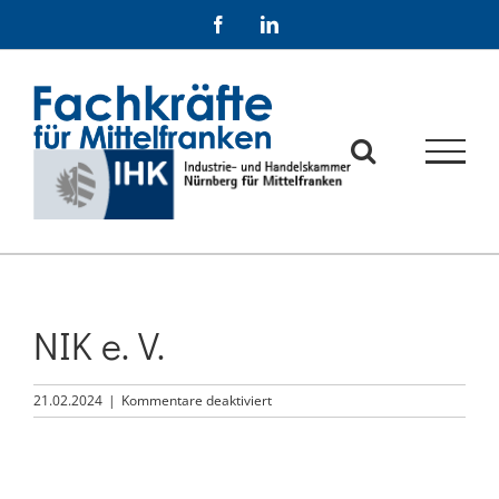
Zum
Facebook
LinkedIn
Inhalt
springen
NIK e. V.
für
21.02.2024
|
Kommentare deaktiviert
NIK
e.
V.