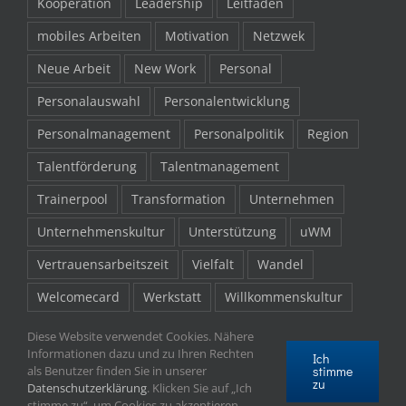
Kooperation
Leadership
Leitfaden
mobiles Arbeiten
Motivation
Netzwek
Neue Arbeit
New Work
Personal
Personalauswahl
Personalentwicklung
Personalmanagement
Personalpolitik
Region
Talentförderung
Talentmanagement
Trainerpool
Transformation
Unternehmen
Unternehmenskultur
Unterstützung
uWM
Vertrauensarbeitszeit
Vielfalt
Wandel
Welcomecard
Werkstatt
Willkommenskultur
Willkommenspaket
Work-Life-Balance
Zukunft
Diese Website verwendet Cookies. Nähere
Informationen dazu und zu Ihren Rechten
Ich
stimme
als Benutzer finden Sie in unserer
zu
Datenschutzerklärung
. Klicken Sie auf „Ich
stimme zu“, um Cookies zu akzeptieren.