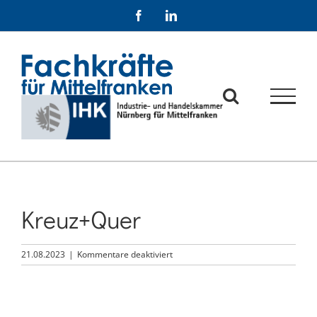
Zum
Facebook
LinkedIn
Inhalt
springen
Kreuz+Quer
für
21.08.2023
|
Kommentare deaktiviert
Kreuz+Quer