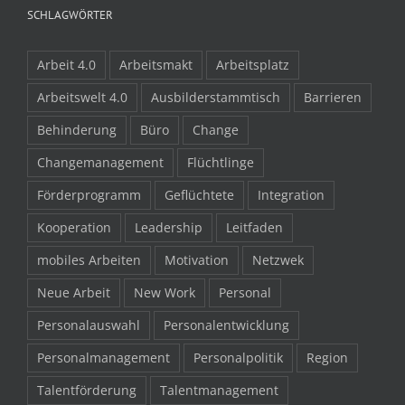
SCHLAGWÖRTER
Arbeit 4.0
Arbeitsmakt
Arbeitsplatz
Arbeitswelt 4.0
Ausbilderstammtisch
Barrieren
Behinderung
Büro
Change
Changemanagement
Flüchtlinge
Förderprogramm
Geflüchtete
Integration
Kooperation
Leadership
Leitfaden
mobiles Arbeiten
Motivation
Netzwek
Neue Arbeit
New Work
Personal
Personalauswahl
Personalentwicklung
Personalmanagement
Personalpolitik
Region
Talentförderung
Talentmanagement